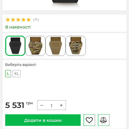
(
7
)
В наявності
Виберіть варіант:
L
XL
5 531
грн
−
+
Додати в кошик