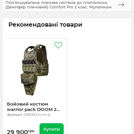
Пом'якшувальна плечова система до плитоноски
(Демпфер плечовий) Comfort Pro 2 клас. Мультикам
Рекомендовані товари
Бойовий костюм
warrior pack DOOM 2
класу піксель (Pixel
Артикул:
1229000-2-s-m-p
mm14)
Купити
29 900
грн