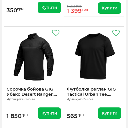
1 493 грн
Купити
Купити
350
грн
1 399
грн
Сорочка бойова GIG
Футболка реглан GIG
Убакс Desert Ranger.
Tactical Urban Tee.
Чорний
Чорний
Артикул:
813-b-s-r
Артикул:
821-b-s
Купити
Купити
1 850
грн
565
грн