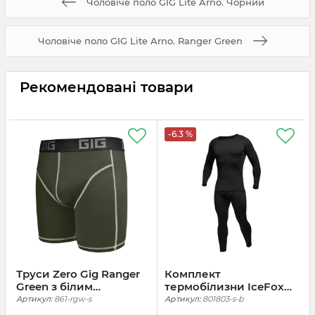
Чоловіче поло GIG Lite Arno. Чорний
Чоловіче поло GIG Lite Arno. Ranger Green
Рекомендовані товари
-6.3 %
Труси Zero Gig Ranger
Комплект
Green з білим
термобілизни IceFox
контуром
level 1 + . Чорний
Артикул:
861-rgw-s
Артикул:
801803-s-b