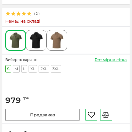
(
2
)
Немає на складі
Розмірна сітка
Виберіть варіант:
S
M
L
XL
2XL
3XL
979
грн
Предзаказ