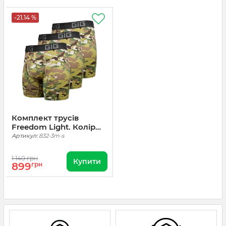
-21.14 %
Комплект трусів
Freedom Light. Колір
Мультикам, 3 шт
Артикул:
832-3m-s
1 140 грн
Купити
899
грн