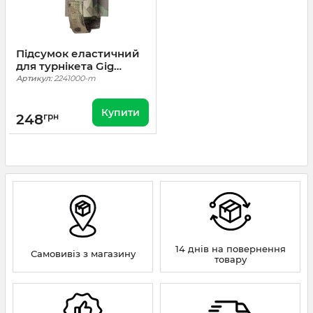
Підсумок еластичний
для турнікета Gig
Military Elastic TP.
Артикул:
2241000-m
Cordura 1000.
Мультикам
Купити
248
грн
14 днів на повернення
Самовивіз з магазину
товару