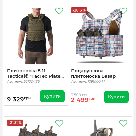
-28.6 %
Плитоноска 5.11
Подарункова
Tactical® "TacTec Plate
плитоноска Базар
Carrier" Ranger Green
Артикул:
56100-186
Артикул:
1291000-kl
3 500 грн
Купити
Купити
9 329
грн
2 499
грн
-21.31 %