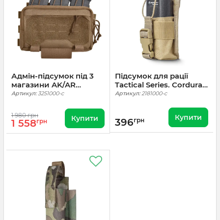
Адмін-підсумок під 3
Підсумок для рації
магазини AK/AR
Tactical Series. Cordura
Tactical Series. Cordura
1000. Койот
Артикул:
3251000-c
Артикул:
2181000-c
1000. Койот
1 980 грн
Купити
Купити
396
грн
1 558
грн