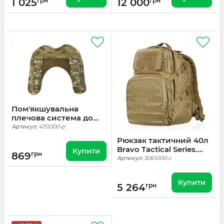
1 025
грн
12 000
грн
Пом'якшувальна
плечова система до
плитоноски (Демпфер
Артикул:
4151000-p
плечовий) GigMilitary
Рюкзак тактичний 40л
Comfort Pro. Піксель
Bravo Tactical Series.
Купити
869
грн
Койот
Артикул:
3061000-c
Купити
5 264
грн