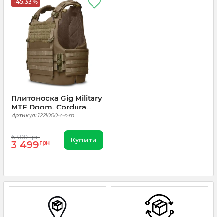
-45.33 %
Плитоноска Gig Military
MTF Doom. Cordura
1000. Койот
Артикул:
1221000-c-s-m
6 400 грн
Купити
3 499
грн