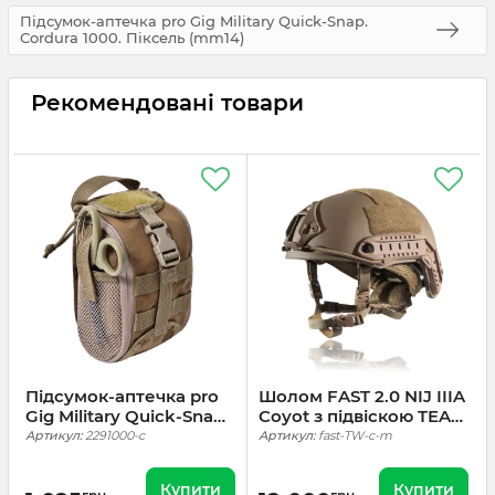
Підсумок-аптечка pro Gig Military Quick-Snap.
Cordura 1000. Піксель (mm14)
Рекомендовані товари
Підсумок-аптечка pro
Шолом FAST 2.0 NIJ IIIA
Gig Military Quick-Snap.
Coyot з підвіскою TEAM
Cordura 1000. Койот
WENDY (Каска
Артикул:
2291000-c
Артикул:
fast-TW-c-m
тактична)
Купити
Купити