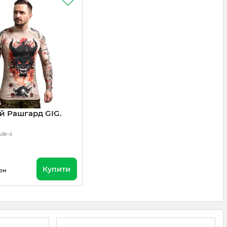
й Рашгард GIG.
-de-s
Купити
рн