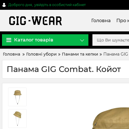
Доброго дня,
увійдіть в особистий кабінет
Головна
Про 
Каталог товарів
Головна
Головні убори
Панами та кепки
Панама GIG
Панама GIG Combat. Койот