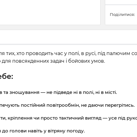
Поділитися:
 тих, хто проводить час у полі, в русі, під палючим 
 для повсякденних задач і бойових умов.
ебе:
 та зношування — не підведе ні в полі, ні в місті.
ечують постійний повітрообмін, не даючи перегрітись.
и, кріплення чи просто тактичний вигляд — усе під рук
до голови навіть у вітряну погоду.