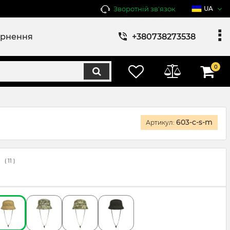
Зворотній зв'язок
UA
ернення
+380738273538
0
603-c-s-m
Артикул:
(
11
)