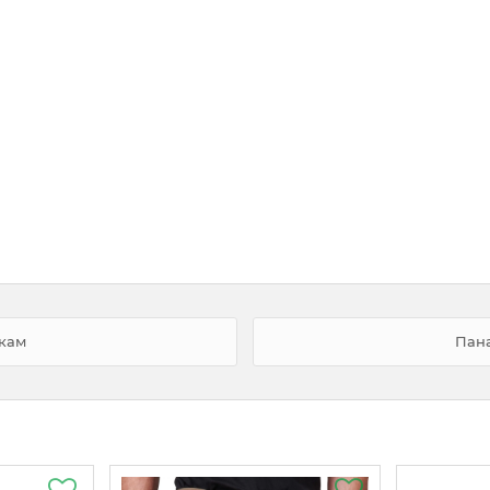
кам
Пана