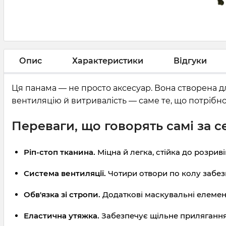
Опис
Характеристики
Відгуки
Ця панама — не просто аксесуар. Вона створена для
вентиляцію й витривалість — саме те, що потрібно
Переваги, що говорять самі за с
Ріп-стоп тканина.
Міцна й легка, стійка до розривів
Система вентиляції.
Чотири отвори по колу забезп
Обв'язка зі стропи.
Додаткові маскувальні елемент
Еластична утяжка.
Забезпечує щільне прилягання 