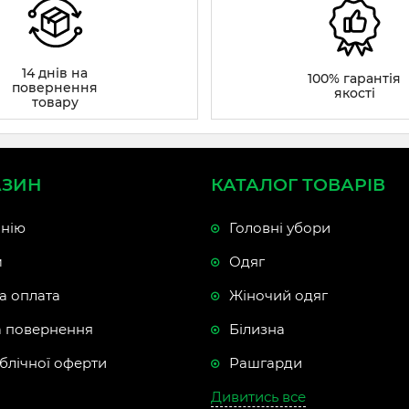
14 днів на
100% гарантія
повернення
якості
товару
АЗИН
КАТАЛОГ ТОВАРІВ
нію
Головні убори
м
Одяг
а оплата
Жіночий одяг
а повернення
Білизна
блічної оферти
Рашгарди
Дивитись все