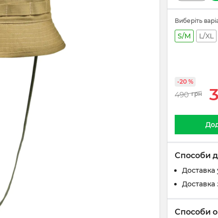
Виберіть варі
S/M
L/XL
-20 %
490
грн
Дод
Способи д
Доставка 
Доставка 
Способи о