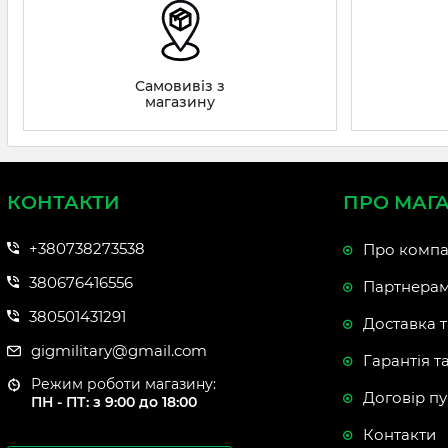
Самовивіз з
магазину
КОНТАКТИ
ПРО МАГ
+380738273538
Про компа
380676416556
Партнера
380501431291
Доставка т
gigmilitary@gmail.com
Гарантія т
Режим роботи магазину:
Договір пу
ПН - ПТ: з 9:00 до 18:00
Контакти