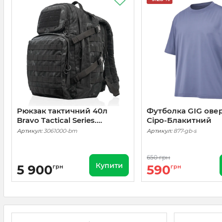
Рюкзак тактичний 40л
Футболка GIG овер
Bravo Tactical Series.
Сіро-Блакитний
Чорний мультикам
Артикул:
3061000-bm
Артикул:
877-gb-s
650 грн
Купити
5 900
590
грн
грн