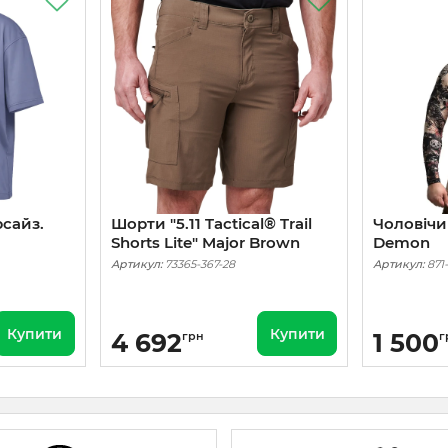
сайз.
Шорти "5.11 Tactical® Trail
Чоловічи
Shorts Lite" Major Brown
Demon
Артикул:
73365-367-28
Артикул:
871
Купити
Купити
4 692
1 500
грн
г