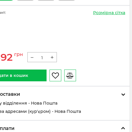
Розмірна сітка
ант:
392
грн
−
+
ати в кошик
оставки
у відділення - Нова Пошта
за адресами (кур'єром) - Нова Пошта
плати