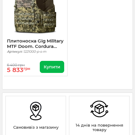
Плитоноска Gig Military
MTF Doom. Cordura
1000. Піксель (mm14)
Артикул:
1221000-p-s-m
6 400 грн
Купити
5 833
грн
14 днів на повернення
Самовивіз з магазину
товару