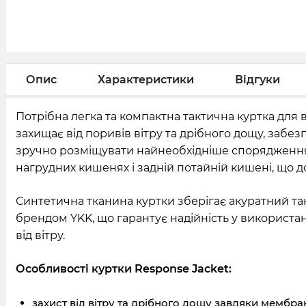
Опис
Характеристики
Відгуки
Потрібна легка та компактна тактична куртка для 
захищає від поривів вітру та дрібного дощу, заб
зручно розміщувати найнеобхідніше спорядження. 
нагрудних кишенях і задній потайній кишені, що 
Синтетична тканина куртки зберігає акуратний так
брендом YKK, що гарантує надійність у використ
від вітру.
Особливості куртки Response Jacket:
захист від вітру та дрібного дощу завдяки мембран