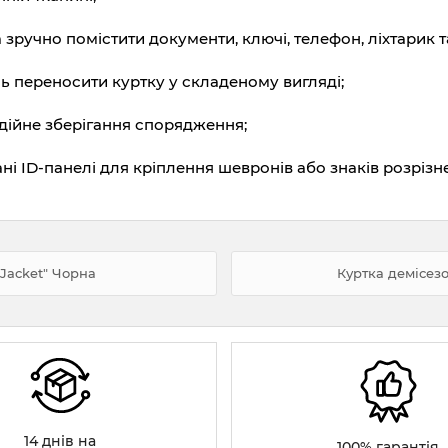
ручно помістити документи, ключі, телефон, ліхтарик та 
ль переносити куртку у складеному вигляді;
дійне зберігання спорядження;
ані ID-панелі для кріплення шевронів або знаків розрізн
 Jacket" Чорна
Куртка демісезо
14 днів на
100% гарантія