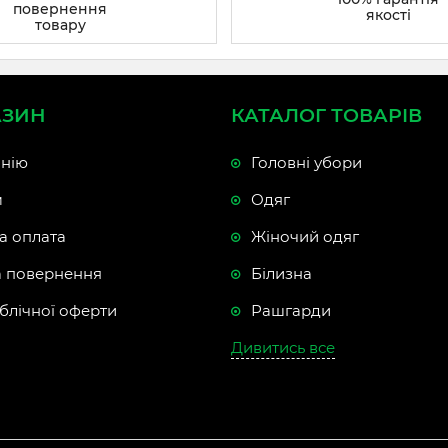
повернення
якості
товару
АЗИН
КАТАЛОГ ТОВАРІВ
нію
Головні убори
м
Одяг
а оплата
Жіночий одяг
а повернення
Білизна
блічної оферти
Рашгарди
Дивитись все