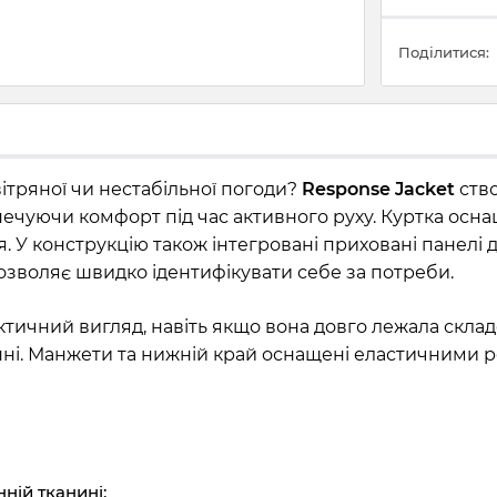
Поділитися:
вітряної чи нестабільної погоди?
Response Jacket
ство
езпечуючи комфорт під час активного руху. Куртка ос
У конструкцію також інтегровані приховані панелі д
дозволяє швидко ідентифікувати себе за потреби.
тичний вигляд, навіть якщо вона довго лежала складе
анні. Манжети та нижній край оснащені еластичними 
ній тканині;