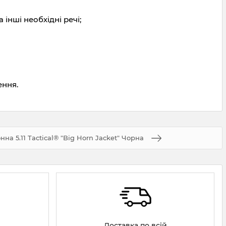
інші необхідні речі;
ення.
нна 5.11 Tactical® "Big Horn Jacket" Чорна
Доставка по всій