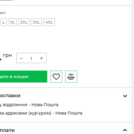
ант:
L
XL
2XL
3XL
4XL
4
грн
−
+
ати в кошик
оставки
у відділення - Нова Пошта
за адресами (кур'єром) - Нова Пошта
плати