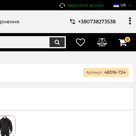
Зворотній зв'язок
UA
ернення
+380738273538
0
48016-724
Артикул: