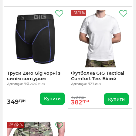
-15.11 %
Труси Zero Gig чорні з
Футболка GIG Tactical
синім контуром
Comfort Tee. Білий
Артикул:
861-blblue-ss
Артикул:
820-w-s
450 грн
Купити
Купити
349
грн
382
грн
-15.02 %