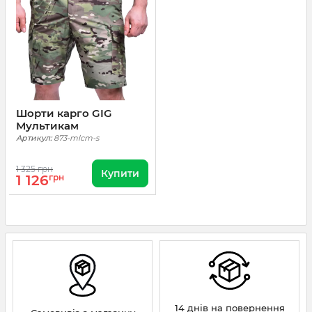
Шорти карго GIG
Мультикам
Артикул:
873-mlcm-s
1 325 грн
Купити
1 126
грн
14 днів на повернення