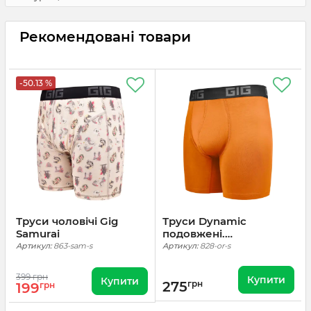
Рекомендовані товари
-50.13 %
Труси чоловічі Gig
Труси Dynamic
Samurai
подовжені.
Помаранчевий
Артикул:
863-sam-s
Артикул:
828-or-s
399 грн
Купити
Купити
275
грн
199
грн