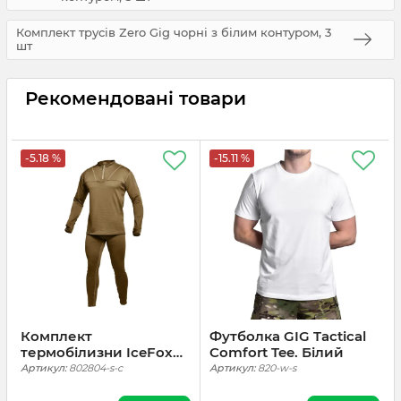
Комплект трусів Zero Gig чорні з білим контуром, 3
шт
Рекомендовані товари
-5.18 %
-15.11 %
Комплект
Футболка GIG Tactical
термобілизни IceFox
Comfort Tee. Білий
level 2. Койот
Артикул:
802804-s-c
Артикул:
820-w-s