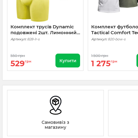
Комплект трусів Dynamic
Комплект футболо
подовжені 2шт. Лимонний,
Tactical Comfort Te
Червоний
Чорний, Олива, Бі
Артикул:
828-lr-s
Артикул:
820-bow-s
550 грн
1 500 грн
Купити
529
1 275
грн
грн
Самовивіз з
магазину