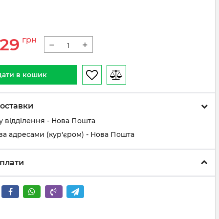
29
грн
−
+
ати в кошик
оставки
у відділення - Нова Пошта
за адресами (кур'єром) - Нова Пошта
плати