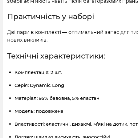
зберігає м’якість навіть після багаторазових пран
Практичність у наборі
Дві пари в комплекті — оптимальний запас для тих,
нових викликів.
Технічні характеристики:
Комплектація: 2 шт.
Серія: Dynamic Long
Матеріал: 95% бавовна, 5% еластан
Модель: подовжена
Властивості: еластичні, дихаючі, м’які на дотик, пот
Догляд: швидко висихають, зносостійкі