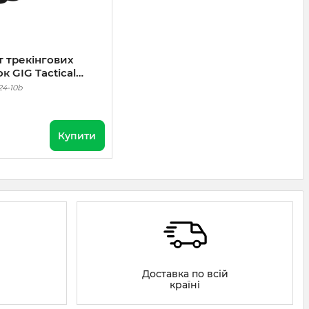
 трекінгових
к GIG Tactical
. 1. 10 пар Чорні
24-10b
Купити
Доставка по всій
країні