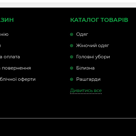
АЗИН
КАТАЛОГ ТОВАРІВ
нію
Одяг
м
Жіночий одяг
а оплата
Головні убори
а повернення
Білизна
блічної оферти
Рашгарди
Дивитись все