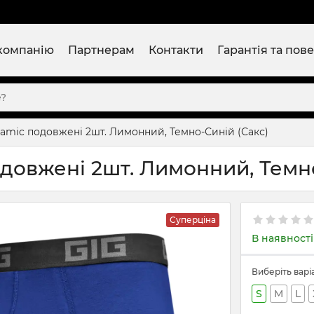
компанію
Партнерам
Контакти
Гарантія та пов
amic подовжені 2шт. Лимонний, Темно-Синій (Сакс)
довжені 2шт. Лимонний, Темно
Суперціна
В наявності
Виберіть варі
S
M
L