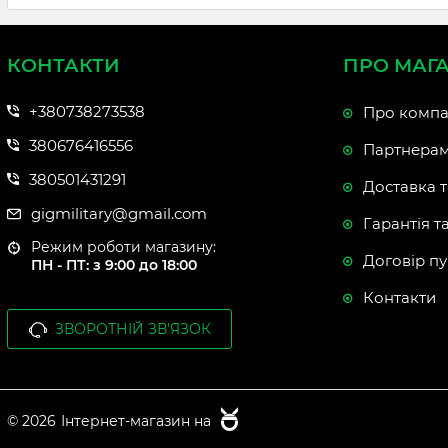
КОНТАКТИ
ПРО МАГ
+380738273538
Про компа
380676416556
Партнера
380501431291
Доставка т
gigmilitary@gmail.com
Гарантія т
Режим роботи магазину:
Договір пу
ПН - ПТ: з 9:00 до 18:00
Контакти
ЗВОРОТНІЙ ЗВ'ЯЗОК
© 2026
Інтернет-магазин на