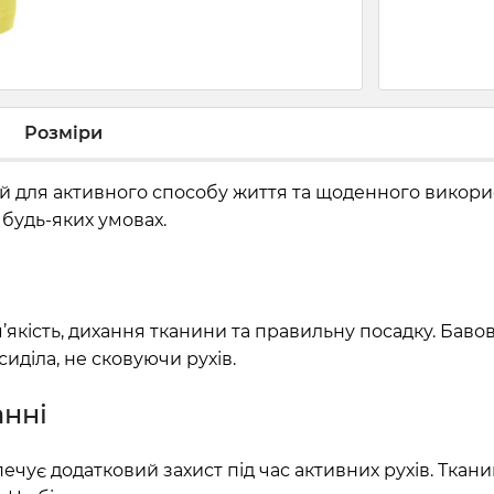
Розміри
ий для активного способу життя та щоденного викори
 будь-яких умовах.
якість, дихання тканини та правильну посадку. Баво
сиділа, не сковуючи рухів.
нні
чує додатковий захист під час активних рухів. Ткани