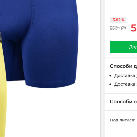
-3.82 %
5
550
грн
Дод
Способи д
Доставка 
Доставка 
Способи о
Поділитися: