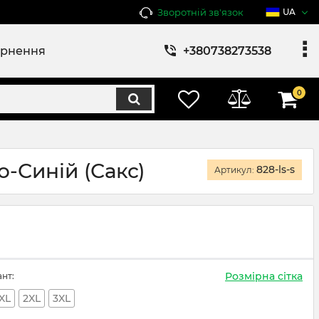
Зворотній зв'язок
UA
ернення
+380738273538
0
-Синій (Сакс)
828-ls-s
Артикул:
Розмірна сітка
ант:
XL
2XL
3XL