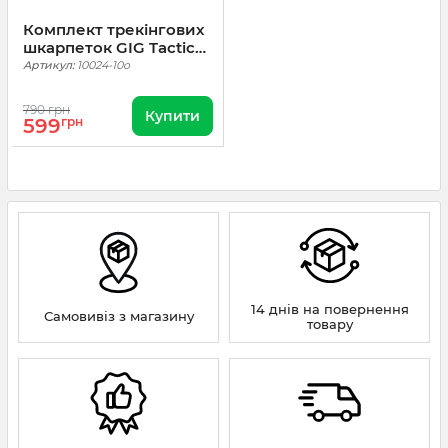
Комплект трекінгових
шкарпеток GIG Tactical
socks Gen. 1. 10 пар
Артикул:
10024-10o
Олива
790 грн
Купити
599
грн
14 днів на повернення
Самовивіз з магазину
товару