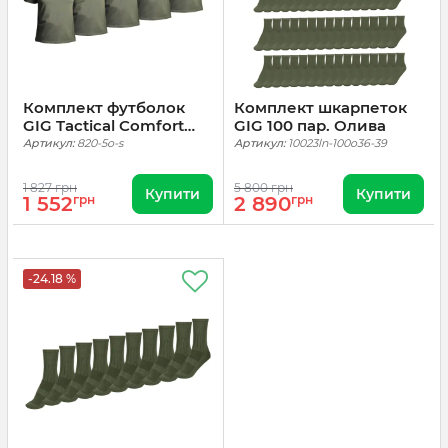
Комплект футболок
Комплект шкарпеток
GIG Tactical Comfort
GIG 100 пар. Олива
Tee. Олива 5шт
Артикул:
820-5o-s
Артикул:
10023ln-100o36-39
1 827 грн
5 800 грн
Купити
Купити
1 552
грн
2 890
грн
-24.18 %