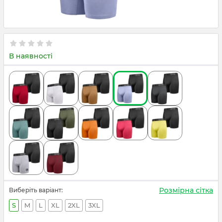
В наявності
Розмірна сітка
Виберіть варіант:
S
M
L
XL
2XL
3XL