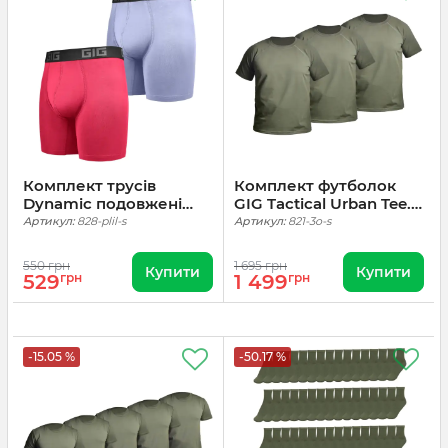
Комплект трусів
Комплект футболок
Dynamic подовжені
GIG Tactical Urban Tee.
2шт. Рожевий, Ліловий
Олива 3шт
Артикул:
828-plil-s
Артикул:
821-3o-s
550 грн
1 695 грн
Купити
Купити
529
грн
1 499
грн
-15.05 %
-50.17 %