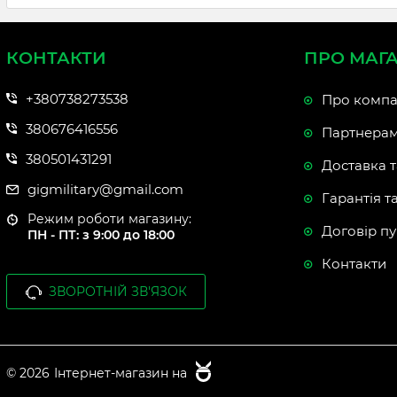
КОНТАКТИ
ПРО МАГ
+380738273538
Про компа
380676416556
Партнера
380501431291
Доставка т
gigmilitary@gmail.com
Гарантія т
Режим роботи магазину:
Договір пу
ПН - ПТ: з 9:00 до 18:00
Контакти
ЗВОРОТНІЙ ЗВ'ЯЗОК
© 2026
Інтернет-магазин на