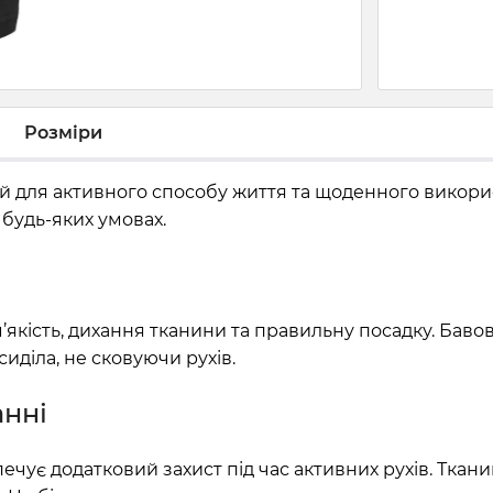
Розміри
ий для активного способу життя та щоденного викори
 будь-яких умовах.
якість, дихання тканини та правильну посадку. Баво
сиділа, не сковуючи рухів.
нні
чує додатковий захист під час активних рухів. Ткани