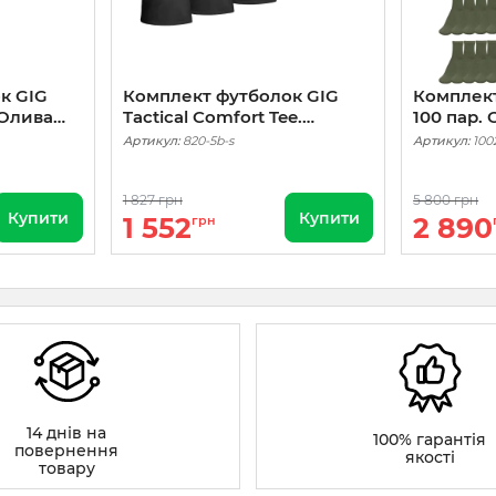
к GIG
Комплект футболок GIG
Комплек
. Олива
Tactical Comfort Tee.
100 пар.
Чорний 5шт
Артикул:
820-5b-s
Артикул:
100
1 827 грн
5 800 грн
Купити
Купити
1 552
2 890
грн
14 днів на
100% гарантія
повернення
якості
товару