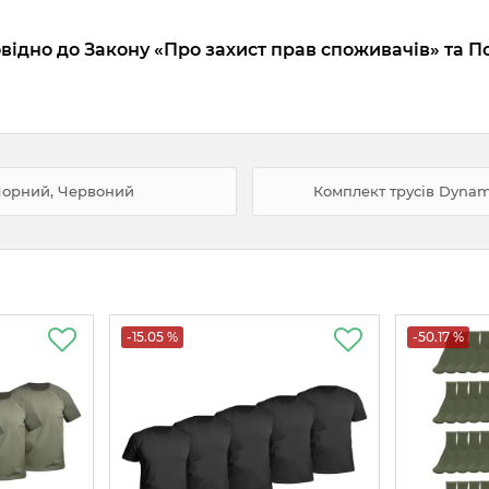
відно до Закону «Про захист прав споживачів» та П
 Чорний, Червоний
Комплект трусів Dynam
-15.05 %
-50.17 %