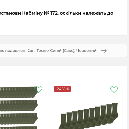
останови Кабміну № 172, оскільки належать до
ic подовжені 2шт. Темно-Синій (Сакс), Червоний
-24.18 %