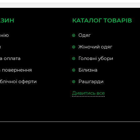
АЗИН
КАТАЛОГ ТОВАРІВ
нію
Одяг
м
Жіночий одяг
а оплата
Головні убори
а повернення
Білизна
блічної оферти
Рашгарди
Дивитись все