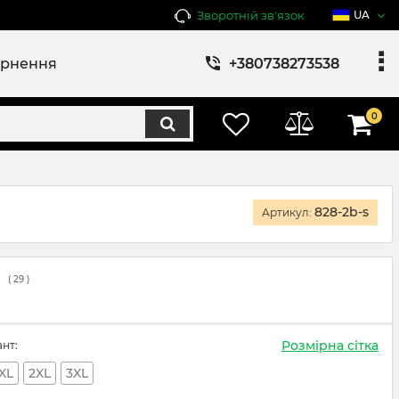
Зворотній зв'язок
UA
ернення
+380738273538
0
828-2b-s
Артикул:
(
29
)
Розмірна сітка
ант:
XL
2XL
3XL