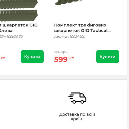
т шкарпеток GIG
Комплект трекінгових
 Олива
шкарпеток GIG Tactical
socks Gen. 1. 10 пар Олива
23ln-100o36-39
Артикул:
10024-10o
790 грн
Купити
Купити
599
грн
грн
Доставка по всій
країні