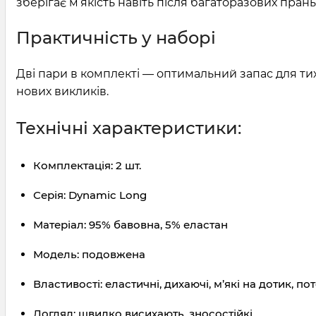
зберігає м’якість навіть після багаторазових пран
Практичність у наборі
Дві пари в комплекті — оптимальний запас для тих,
нових викликів.
Технічні характеристики:
Комплектація: 2 шт.
Серія: Dynamic Long
Матеріал: 95% бавовна, 5% еластан
Модель: подовжена
Властивості: еластичні, дихаючі, м’які на дотик, пот
Догляд: швидко висихають, зносостійкі