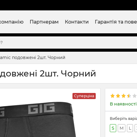
компанію
Партнерам
Контакти
Гарантія та пов
namic подовжені 2шт. Чорний
одовжені 2шт. Чорний
Суперціна
В наявності
Виберіть варі
S
M
L