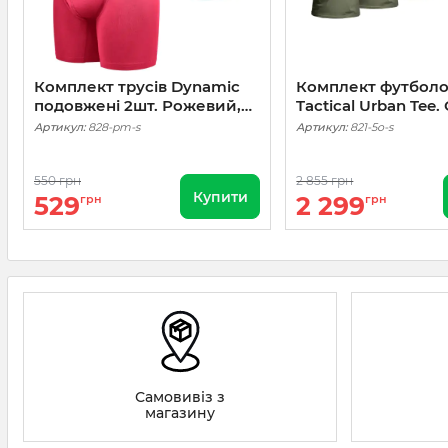
Комплект трусів Dynamic
Комплект футболо
подовжені 2шт. Рожевий,
Tactical Urban Tee
М'ята
5шт
Артикул:
828-pm-s
Артикул:
821-5o-s
550 грн
2 855 грн
Купити
529
2 299
грн
грн
Самовивіз з
магазину