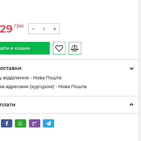
29
грн
−
+
ати в кошик
оставки
у відділення - Нова Пошта
за адресами (кур'єром) - Нова Пошта
плати