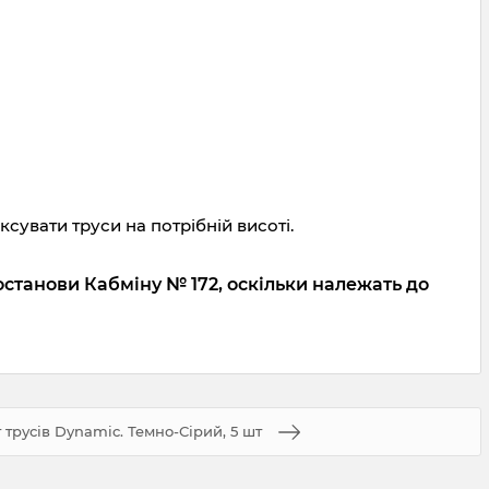
сувати труси на потрібній висоті.
останови Кабміну № 172, оскільки належать до
трусів Dynamic. Темно-Сірий, 5 шт