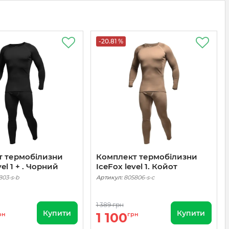
-20.81 %
т термобілизни
Комплект термобілизни
vel 1 + . Чорний
IceFox level 1. Койот
803-s-b
Артикул:
805806-s-c
1 389 грн
Купити
Купити
1 100
рн
грн