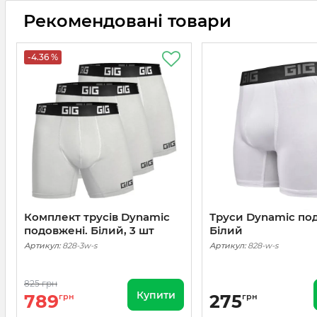
Рекомендовані товари
-4.36 %
Комплект трусів Dynamic
Труси Dynamic по
подовжені. Білий, 3 шт
Білий
Артикул:
828-3w-s
Артикул:
828-w-s
825 грн
Купити
789
275
грн
грн