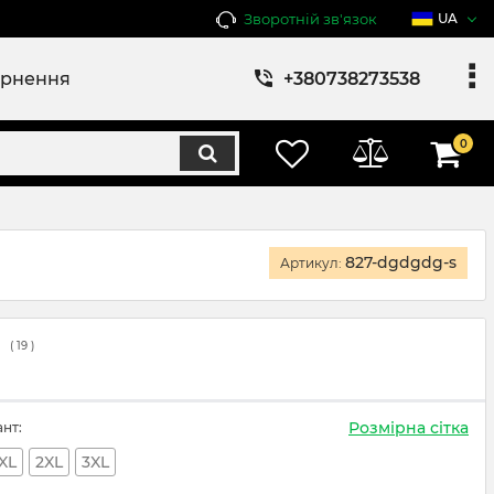
Зворотній зв'язок
UA
ернення
+380738273538
0
827-dgdgdg-s
Артикул:
(
19
)
Розмірна сітка
ант:
XL
2XL
3XL