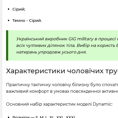
Сірий;
Темно - Сірий.
Український виробник GIG military в процесі
всіх чутливих ділянок тіла. Вибір на корист
натирань упродовж усього дня.
Характеристики чоловічих тру
Практичну тактичну чоловічу білизну було спочатк
важливий комфорт в умовах повсякденної активно
Основний набір характеристик моделі Dynamic:
Розміри — S, M, L, XL, XXL, XXXL.