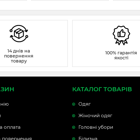
14 днів на
100% гарантія
повернення
якості
товару
АЗИН
КАТАЛОГ ТОВАРІВ
нію
Одяг
м
Жіночий одяг
а оплата
Головні убори
а повернення
Білизна