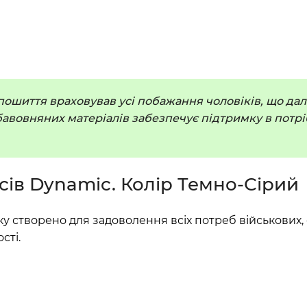
 пошиття враховував усі побажання чоловіків, що да
ь бавовняних матеріалів забезпечує підтримку в пот
сів Dynamic. Колір Темно-Сірий
у створено для задоволення всіх потреб військових, с
сті.