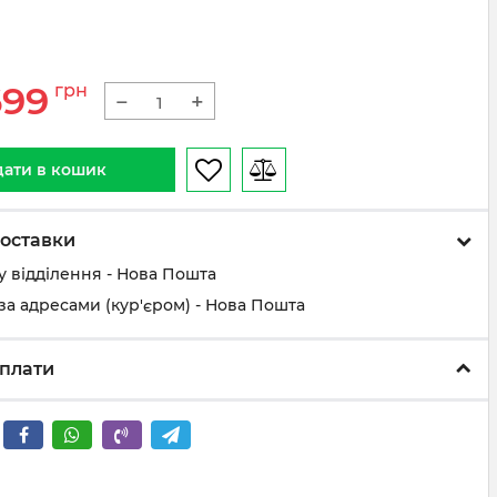
699
грн
−
+
ати в кошик
оставки
у відділення - Нова Пошта
за адресами (кур'єром) - Нова Пошта
плати