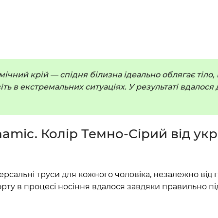
чний крій — спідня білизна ідеально облягає тіло, 
ть в екстремальних ситуаціях. У результаті вдалося 
namic. Колір Темно-Сірий від ук
ерсальні труси для кожного чоловіка, незалежно від п
орту в процесі носіння вдалося завдяки правильно п