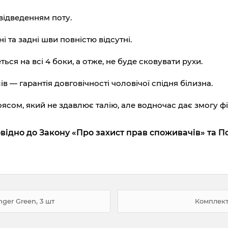
відведенням поту.
 та задні шви повністю відсутні.
ься на всі 4 боки, а отже, не буде сковувати рухи.
в — гарантія довговічності чоловічої спідня білизна.
сом, який не здавлює талію, але водночас дає змогу фік
відно до Закону «Про захист прав споживачів» та П
ger Green, 3 шт
Комплект 