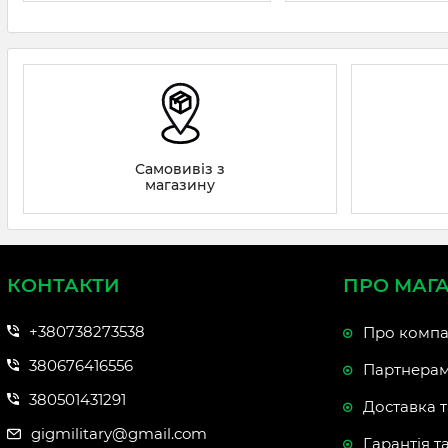
Самовивіз з
магазину
КОНТАКТИ
ПРО МАГ
+380738273538
Про компа
380676416556
Партнера
380501431291
Доставка т
gigmilitary@gmail.com
Гарантія т