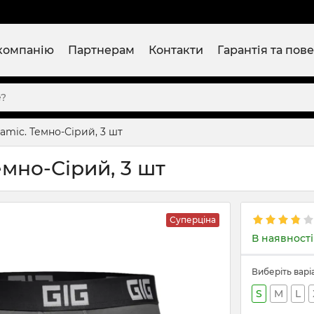
компанію
Партнерам
Контакти
Гарантія та пов
amic. Темно-Сірий, 3 шт
мно-Сірий, 3 шт
Суперціна
В наявності
Виберіть варі
S
M
L