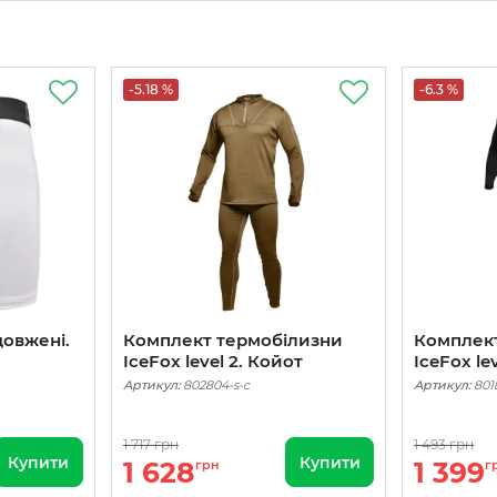
-5.18 %
-6.3 %
довжені.
Комплект термобілизни
Комплек
IceFox level 2. Койот
IceFox le
Артикул:
802804-s-c
Артикул:
801
1 717 грн
1 493 грн
Купити
Купити
1 628
1 399
грн
г