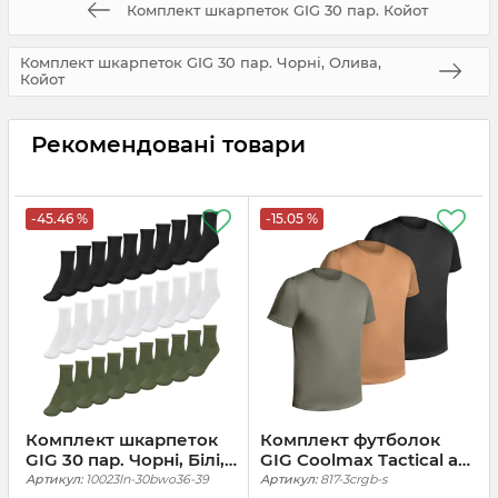
Комплект шкарпеток GIG 30 пар. Койот
Комплект шкарпеток GIG 30 пар. Чорні, Олива,
Койот
Рекомендовані товари
-45.46 %
-15.05 %
Комплект шкарпеток
Комплект футболок
GIG 30 пар. Чорні, Білі,
GIG Coolmax Tactical air
Олива
Tee. Олива, Койот,
Артикул:
10023ln-30bwo36-39
Артикул:
817-3crgb-s