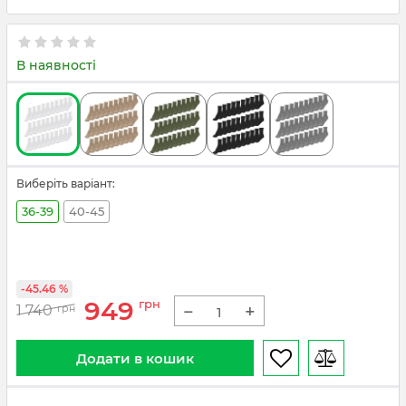
В наявності
Виберіть варіант:
36-39
40-45
-45.46 %
949
грн
−
+
1 740
грн
Додати в кошик