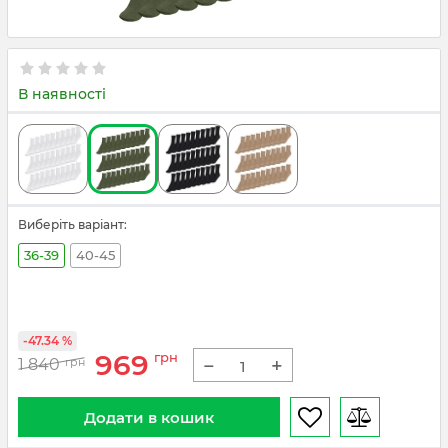
В наявності
Виберіть варіант:
36-39
40-45
-47.34 %
969
грн
−
+
1 840
грн
Додати в кошик