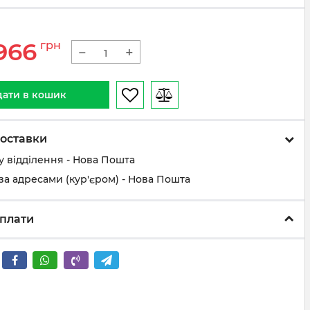
966
грн
−
+
ати в кошик
оставки
у відділення - Нова Пошта
за адресами (кур'єром) - Нова Пошта
плати