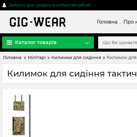
Доброго дня,
увійдіть в особистий кабінет
Головна
Про 
Каталог товарів
Головна
Мілітарі
Килимки для сидіння
Килимок для с
Килимок для сидіння тактичн