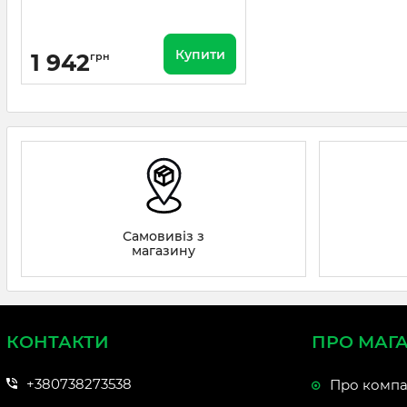
Купити
1 942
грн
Самовивіз з
магазину
КОНТАКТИ
ПРО МАГ
+380738273538
Про компа