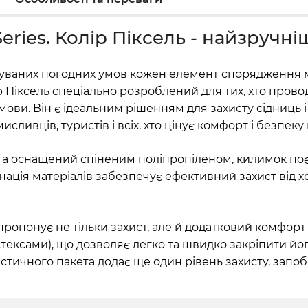
Series. Колір Піксель - найзручн
ачуваних погодних умов кожен елемент спорядження
ір Піксель спеціально розроблений для тих, хто прово
умови. Він є ідеальним рішенням для захисту сідниць 
ливців, туристів і всіх, хто цінує комфорт і безпеку в
а оснащений спіненим поліпропіленом, килимок поєдн
бінація матеріалів забезпечує ефективний захист від 
ь пропонує не тільки захист, але й додатковий комфор
ексами), що дозволяє легко та швидко закріпити йо
стичного пакета додає ще один рівень захисту, запобі