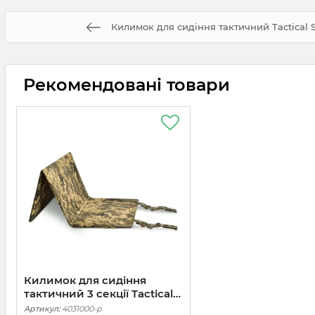
Килимок для сидіння тактичний Tactical S
Рекомендовані товари
Килимок для сидіння
тактичний 3 секції Tactical
Series. Піксель
Артикул:
4031000-p