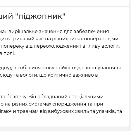
іший "піджопник"
 має вирішальне значення для забезпечення
дить тривалий час на різних типах поверхонь, чи
і попереку від переохолодження і впливу вологи,
 полі.
ує в собі виняткову стійкість до зношування та
холоду та вологи, що критично важливо в
т та безпеку. Він обладнаний спеціальними
го на різних системах спорядження та при
гаючи травмам від вибухових хвиль та уламків, та