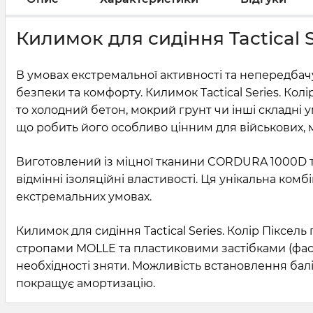
Килимок для сидіння Tactical 
В умовах екстремальної активності та непередб
безпеки та комфорту. Килимок Tactical Series. Кол
то холодний бетон, мокрий грунт чи інші складні 
що робить його особливо цінним для військових, мис
Виготовлений із міцної тканини CORDURA 1000D т
відмінні ізоляційні властивості. Ця унікальна ком
екстремальних умовах.
Килимок для сидіння Tactical Series. Колір Піксел
стропами MOLLE та пластиковими застібками (фаст
необхідності зняти. Можливість встановлення балі
покращує амортизацію.