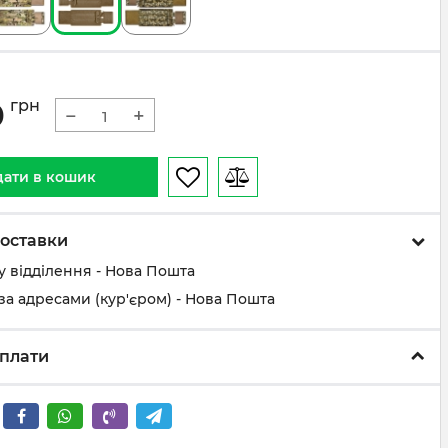
0
грн
−
+
ати в кошик
оставки
у відділення - Нова Пошта
за адресами (кур'єром) - Нова Пошта
плати