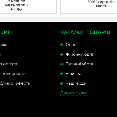
14 днів на
100% гарантія
повернення
якості
товару
АЗИН
КАТАЛОГ ТОВАРІВ
нію
Одяг
м
Жіночий одяг
а оплата
Головні убори
а повернення
Білизна
блічної оферти
Рашгарди
Дивитись все