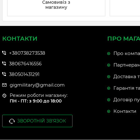
Самовивіз з
магазину
КОНТАКТИ
ПРО МАГ
+380738273538
Про компа
380676416556
Партнера
380501431291
Доставка т
gigmilitary@gmail.com
Гарантія т
Режим роботи магазину:
Договір пу
ПН - ПТ: з 9:00 до 18:00
Контакти
ЗВОРОТНІЙ ЗВ'ЯЗОК