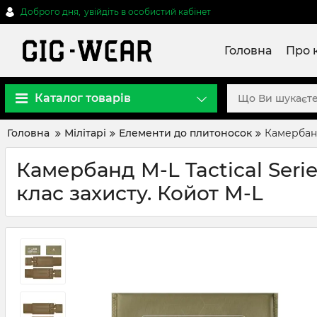
Доброго дня,
увійдіть в особистий кабінет
Головна
Про 
Каталог товарів
Головна
Мілітарі
Елементи до плитоносок
Камербанд
Камербанд M-L Tactical Serie
клас захисту. Койот M-L