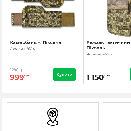
Камербанд +. Піксель
Рюкзак тактичний 
Піксель
Артикул:
450-p
Артикул:
456-p
1 290 грн
Купити
999
1 150
грн
грн