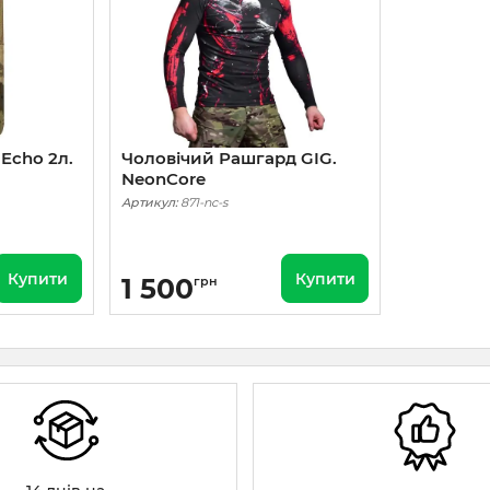
Echo 2л.
Чоловічий Рашгард GIG.
NeonCore
Артикул:
871-nc-s
Купити
Купити
1 500
грн