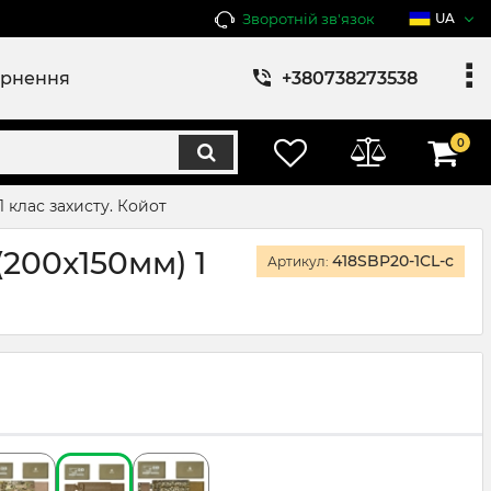
Зворотній зв'язок
UA
ернення
+380738273538
0
1 клас захисту. Койот
(200x150мм) 1
418SBP20-1CL-c
Артикул: