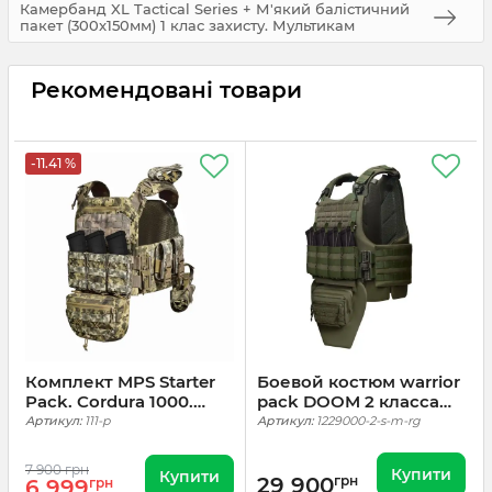
Камербанд XL Tactical Series + М'який балістичний
пакет (300x150мм) 1 клас захисту. Мультикам
Рекомендовані товари
-11.41 %
Комплект MPS Starter
Боевой костюм warrior
Pack. Cordura 1000.
pack DOOM 2 класса
Піксель
ренджер грін (Ranger
Артикул:
111-p
Артикул:
1229000-2-s-m-rg
Green)
7 900 грн
Купити
Купити
29 900
грн
6 999
грн