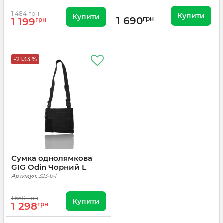
1 484 грн
Купити
Купити
1 690
грн
1 199
грн
-21.33 %
Сумка однолямкова
GIG Odin Чорний L
Артикул:
323-b-l
1 650 грн
Купити
1 298
грн