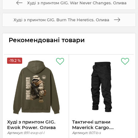
Худі з принтом GIG. War Never Changes. Олива
Худі з принтом GIG. Burn The Heretics. Олива
Рекомендовані товари
-19.2 %
Худі з принтом GIG.
Тактичні штани
Ewok Power. Олива
Maverick Cargo.
Чорний
Артикул:
891-ewp-ol-l
Артикул:
807-b-s