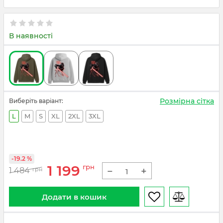
В наявності
Розмірна сітка
Виберіть варіант:
L
M
S
XL
2XL
3XL
-19.2 %
1 199
грн
−
+
1 484
грн
Додати в кошик