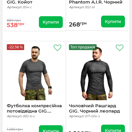
GIG. Койот
Phantom A.I.R. Чорний
Артикул:
854-c
Артикул:
852-bl
680 грн
Купити
Купити
268
грн
538
грн
-22.56 %
Топ продажів
Футболка компресійна
Чоловічий Рашгард
потовідвідна GIG.
GIG. Чорний леопард
Чорний
Артикул:
882-b-s
Артикул:
871-blle-s
1 290 грн
Купити
Купити