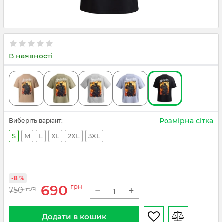
В наявності
Розмірна сітка
Виберіть варіант:
S
M
L
XL
2XL
3XL
-8 %
690
грн
−
+
750
грн
Додати в кошик