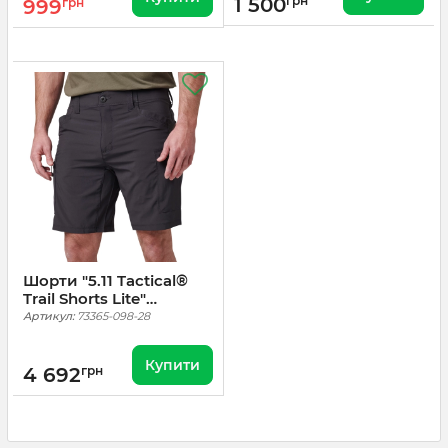
1 500
грн
999
грн
Шорти "5.11 Tactical®
Trail Shorts Lite"
Volcanic
Артикул:
73365-098-28
Купити
4 692
грн