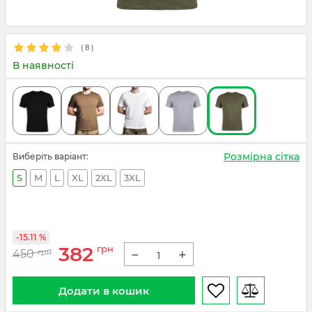
(
8
)
В наявності
Розмірна сітка
Виберіть варіант:
S
M
L
XL
2XL
3XL
-15.11 %
382
грн
−
+
450
грн
Додати в кошик