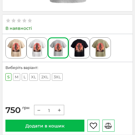
В наявності
Виберіть варіант:
S
M
L
XL
2XL
3XL
750
грн
−
+
Додати в кошик