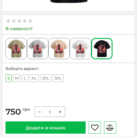
В наявності
Виберіть варіант:
S
M
L
XL
2XL
3XL
750
грн
−
+
Додати в кошик