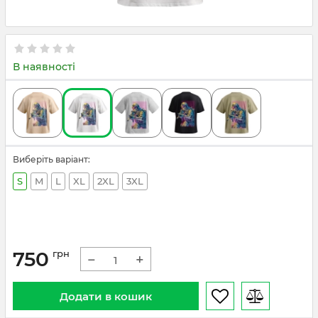
В наявності
Виберіть варіант:
S
M
L
XL
2XL
3XL
750
грн
−
+
Додати в кошик