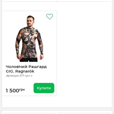
Чоловічий Рашгард
GIG. Ragnarök
Артикул:
871-rgn-s
Купити
1 500
грн