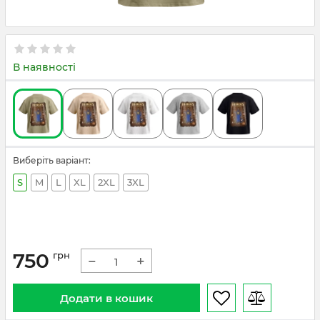
В наявності
Виберіть варіант:
S
M
L
XL
2XL
3XL
750
грн
−
+
Додати в кошик