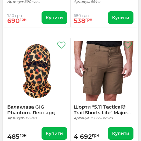
Warrior) Оверсайз.
Артикул:
890-wc-s
Артикул:
854-c
Койот
750 грн
680 грн
Купити
Купити
690
грн
538
грн
Балаклава GIG
Шорти "5.11 Tactical®
Phantom. Леопард
Trail Shorts Lite" Major
Brown
Артикул:
853-leo
Артикул:
73365-367-28
Купити
Купити
485
грн
4 692
грн