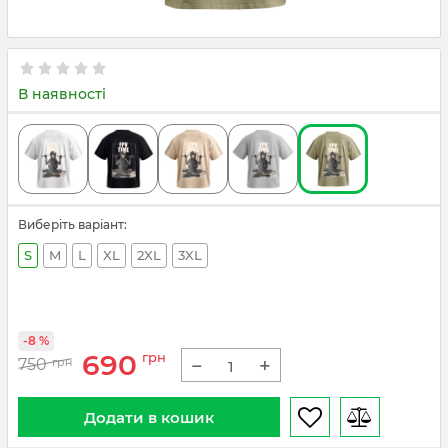
В наявності
Виберіть варіант:
S
M
L
XL
2XL
3XL
-8 %
690
грн
−
+
750
грн
Додати в кошик