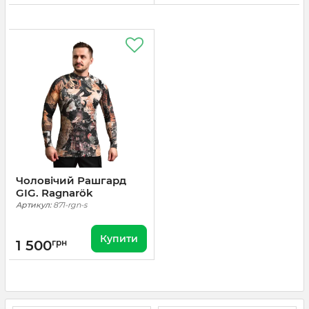
Чоловічий Рашгард
GIG. Ragnarök
Артикул:
871-rgn-s
Купити
1 500
грн