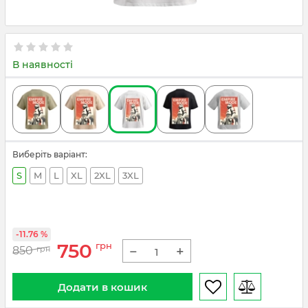
В наявності
Виберіть варіант:
S
M
L
XL
2XL
3XL
-11.76 %
750
грн
−
+
850
грн
Додати в кошик