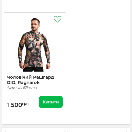
Чоловічий Рашгард
GIG. Ragnarök
Артикул:
871-rgn-s
Купити
1 500
грн