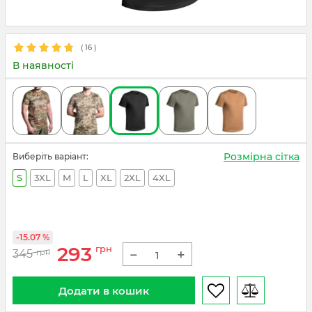
(
16
)
В наявності
Розмірна сітка
Виберіть варіант:
S
3XL
M
L
XL
2XL
4XL
-15.07 %
293
грн
−
+
345
грн
Додати в кошик