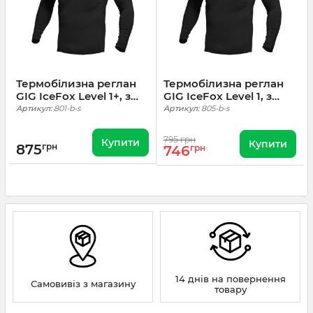
Термобілизна реглан
Термобілизна реглан
GIG IceFox Level 1+, з
GIG IceFox Level 1, з
тканини Thermo line.
тканини Thermo line.
Артикул:
801-b-s
Артикул:
805-b-s
Чорний
Чорний
795 грн
Купити
Купити
875
грн
746
грн
14 днів на повернення
Самовивіз з магазину
товару