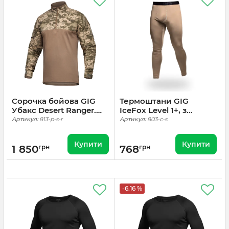
Сорочка бойова GIG
Термоштани GIG
Убакс Desert Ranger.
IceFox Level 1+, з
Піксель
тканини Thermo line.
Артикул:
813-p-s-r
Артикул:
803-c-s
Койот
Купити
Купити
1 850
грн
768
грн
-6.16 %