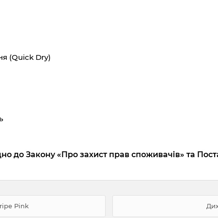
я (Quick Dry)
ь
дно до Закону «Про захист прав споживачів» та Пост
ripe Pink
Дих