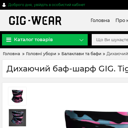
Доброго дня,
увійдіть в особистий кабінет
Головна
Про 
Каталог товарів
Головна
Головні убори
Балаклави та бафи
Дихаючий 
Дихаючий баф-шарф GIG. Tig