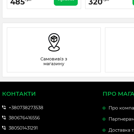
485
320
Самовивіз з
магазину
КОНТАКТИ
ПРО МАГ
+380738273538
Про компа
380676416556
Партнера
380501431291
Доставка т