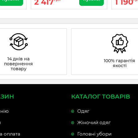
2 417
1 190
14 днів на
100% гарантія
повернення
якості
товару
АЗИН
КАТАЛОГ ТОВАРІВ
нію
Одяг
м
Жіночий одяг
а оплата
Головні убори