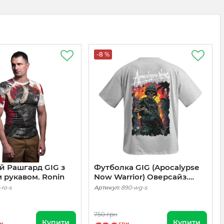
-8 %
й Рашгард GIG з
Футболка GIG (Apocalypse
 рукавом. Ronin
Now Warrior) Оверсайз.
Сірий
-ro-s
Артикул:
890-wg-s
750 грн
Купити
Купити
н
грн