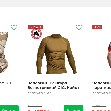
-30.94 %
-15 %
ф GIG.
Чоловічий Рашгард
Чоловічи
Вогнетривкий GIG. Койот
коротким
Артикул:
886-c-s
Артикул:
883
3 500 грн
1 400 грн
Купити
Купити
грн
гр