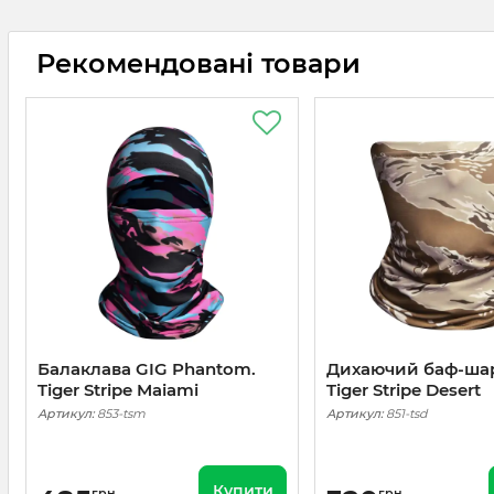
Рекомендовані товари
Балаклава GIG Phantom.
Дихаючий баф-шар
Tiger Stripe Maiami
Tiger Stripe Desert
Артикул:
853-tsm
Артикул:
851-tsd
Купити
грн
грн