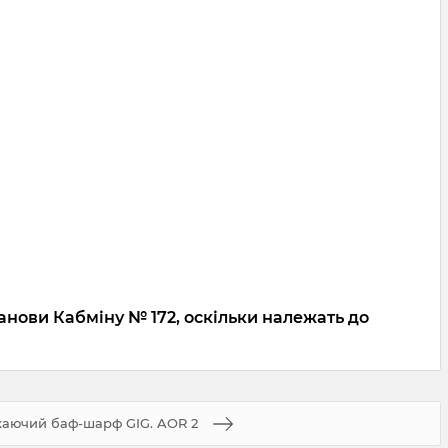
анови Кабміну № 172, оскільки належать до
аючий баф-шарф GIG. AOR 2