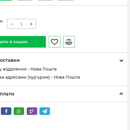
н
−
+
ати в кошик
оставки
у відділення - Нова Пошта
за адресами (кур'єром) - Нова Пошта
плати