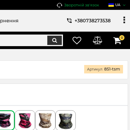
Зворотній зв'язок
UA
ернення
+380738273538
0
851-tsm
Артикул: