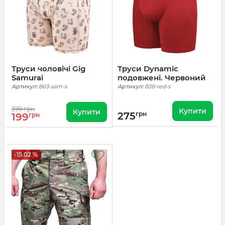
Труси чоловічі Gig
Труси Dynamic
Samurai
подовжені. Червоний
Артикул:
863-sam-s
Артикул:
828-red-s
399 грн
Купити
Купити
275
грн
199
грн
-15.02 %