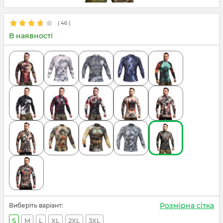
(
46
)
В наявності
Розмірна сітка
Виберіть варіант:
S
M
L
XL
2XL
3XL