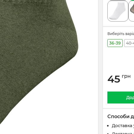
Виберіть варі
36-39
40-
45
грн
Дод
Способи д
Доставка 