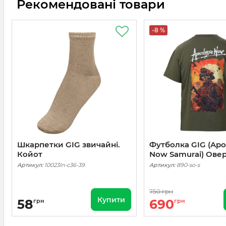
Рекомендовані товари
-8 %
Шкарпетки GIG звичайні.
Футболка GIG (Apo
Койот
Now Samurai) Овер
Олива
Артикул:
10023ln-c36-39
Артикул:
890-so-s
750 грн
Купити
58
690
грн
грн