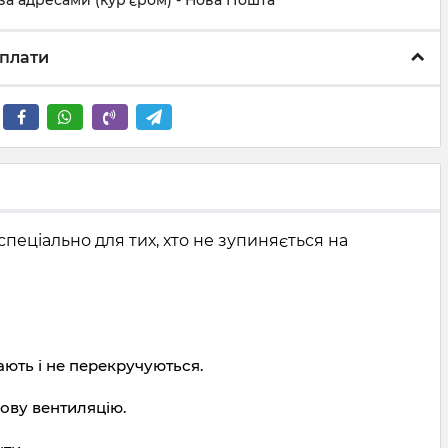
за адресами (кур'єром) - Нова Пошта
плати
спеціально для тих, хто не зупиняється на
ають і не перекручуються.
дову вентиляцію.