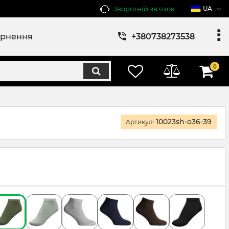
Зворотній зв'язок
UA
ернення
+380738273538
0
10023sh-o36-39
Артикул: