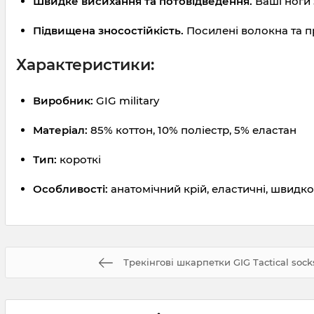
Швидке висихання та потовідведення.
Ваші ноги 
Підвищена зносостійкість.
Посилені волокна та п
Характеристики:
Виробник:
GIG military
Матеріал:
85% коттон, 10% поліестр, 5% еластан
Тип:
короткі
Особливості:
анатомічний крій, еластичні, швидк
Трекінгові шкарпетки GIG Tactical sock