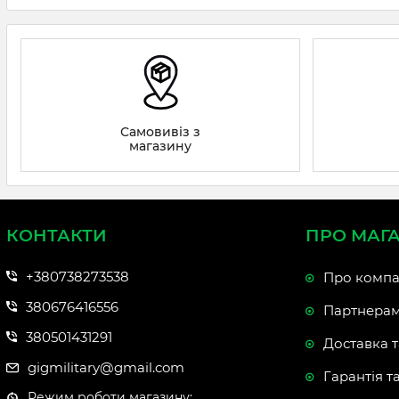
Самовивіз з
магазину
КОНТАКТИ
ПРО МАГ
+380738273538
Про компа
380676416556
Партнера
380501431291
Доставка т
gigmilitary@gmail.com
Гарантія т
Режим роботи магазину: