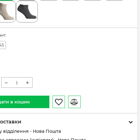
ант:
45
−
+
ати в кошик
оставки
у відділення - Нова Пошта