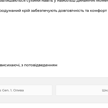
залишаються сухими навіть у найбільш динамічні момен
родуманий крій забезпечують довговічність та комфорт 
овисихаючі, з потовідведенням
s Gen. 1. Олива
Шка