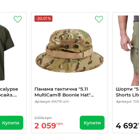
-20.01 %
calypse
Панама тактична "5.11
Шорти "5.1
сайз.
MultiCam® Boonie Hat"
Shorts Li
Multicam
Артикул:
89076-s/m
Артикул:
733
2 574 грн
Купити
Купити
2 059
4 692
грн