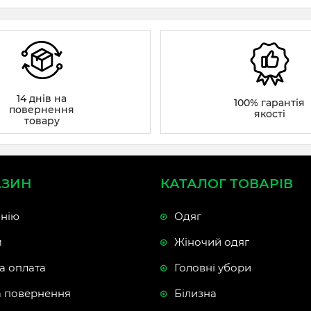
14 днів на
100% гарантія
повернення
якості
товару
АЗИН
КАТАЛОГ ТОВАРІВ
нію
Одяг
м
Жіночий одяг
а оплата
Головні убори
а повернення
Білизна