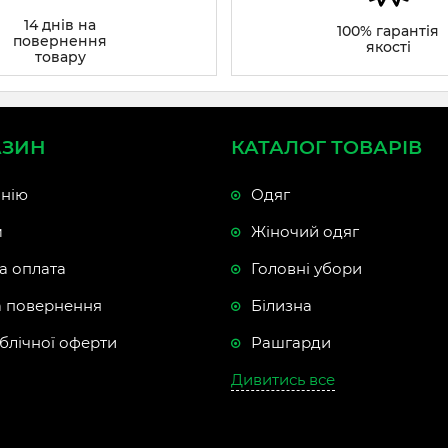
14 днів на
100% гарантія
повернення
якості
товару
АЗИН
КАТАЛОГ ТОВАРІВ
нію
Одяг
м
Жіночий одяг
а оплата
Головні убори
а повернення
Білизна
блічної оферти
Рашгарди
Дивитись все