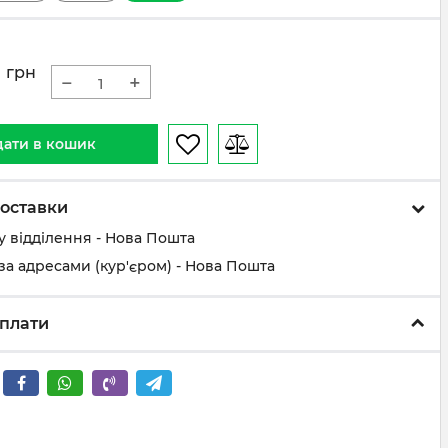
7
грн
−
+
ати в кошик
оставки
у відділення - Нова Пошта
за адресами (кур'єром) - Нова Пошта
плати