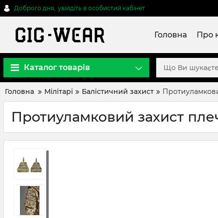
Доброго дня,
увійдіть в особистий кабінет
Головна
Про 
Каталог товарів
Головна
Мілітарі
Балістичний захист
Протиуламковий
Протиуламковий захист плеч