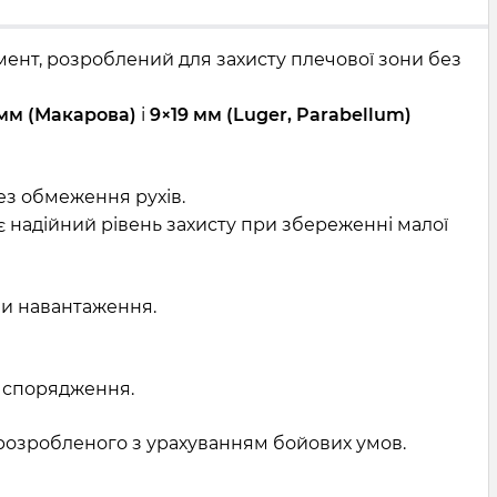
ент, розроблений для захисту плечової зони без
 мм (Макарова)
і
9×19 мм (Luger, Parabellum)
ез обмеження рухів.
є надійний рівень захисту при збереженні малої
чи навантаження.
о спорядження.
 розробленого з урахуванням бойових умов.