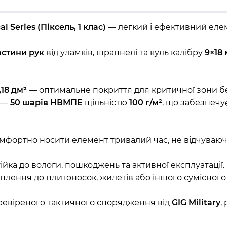
 Series (Піксель, 1 клас)
— легкий і ефективний елем
астини рук
від уламків, шрапнелі та куль калібру
9×18
18 дм²
— оптимальне покриття для критичної зони б
я —
50 шарів НВМПЕ
щільністю
100 г/м²
, що забезпечу
омфортно носити елемент тривалий час, не відчуваю
тійка до вологи, пошкоджень та активної експлуатації.
іплення до плитоносок, жилетів або іншого сумісног
евіреного тактичного спорядження від
GIG Military
,