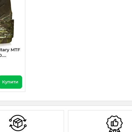
itary MTF
0.
Купити