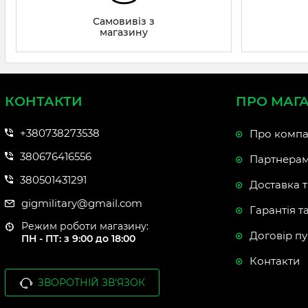
Самовивіз з
магазину
КОНТАКТИ
ПРО МАГ
+380738273538
Про компа
380676416556
Партнера
380501431291
Доставка т
gigmilitary@gmail.com
Гарантія т
Режим роботи магазину:
Договір пу
ПН - ПТ: з 9:00 до 18:00
Контакти
ЗВОРОТНІЙ ЗВ'ЯЗОК