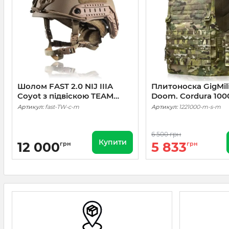
Шолом FAST 2.0 NIJ IIIA
Плитоноска GigMil
Coyot з підвіскою TEAM
Doom. Cordura 100
WENDY (Каска тактична)
Мультикам
Артикул:
fast-TW-c-m
Артикул:
1221000-m-s-m
6 500 грн
Купити
12 000
5 833
грн
грн