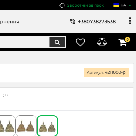
Зворотній зв'язок
UA
ернення
+380738273538
0
4211000-p
Артикул:
(
1
)