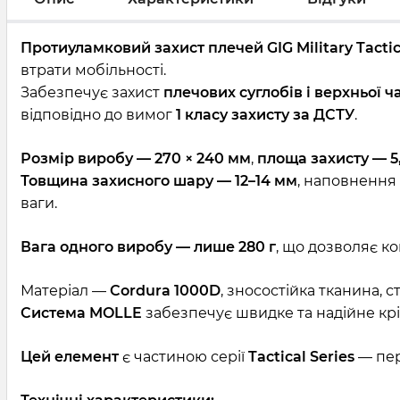
Протиуламковий захист плечей GIG Military Tactical
втрати мобільності.
Забезпечує захист
плечових суглобів і верхньої ч
відповідно до вимог
1 класу захисту за ДСТУ
.
Розмір виробу — 270 × 240 мм
,
площа захисту — 5,
Товщина захисного шару — 12–14 мм
, наповненн
ваги.
Вага одного виробу — лише 280 г
, що дозволяє к
Матеріал —
Cordura 1000D
, зносостійка тканина, с
Система MOLLE
забезпечує швидке та надійне кр
Цей елемент
є частиною серії
Tactical Series
— пер