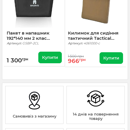
Пакет в напашник
Килимок для сидіння
192*140 мм 2 клас
тактичний Tactical
НВМПЕ
Series. Койот
Артикул:
GSBP-2CL
Артикул:
4061000-c
1 500 грн
Купити
Купити
1 300
грн
966
грн
14 днів на повернення
Самовивіз з магазину
товару