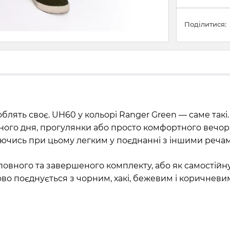
Поділитися:
блять своє. UH60 у кольорі Ranger Green — саме такі.
ивного дня, прогулянки або просто комфортного вечо
шаючись при цьому легким у поєднанні з іншими реча
я повного та завершеного комплекту, або як самостій
во поєднується з чорним, хакі, бежевим і коричневи