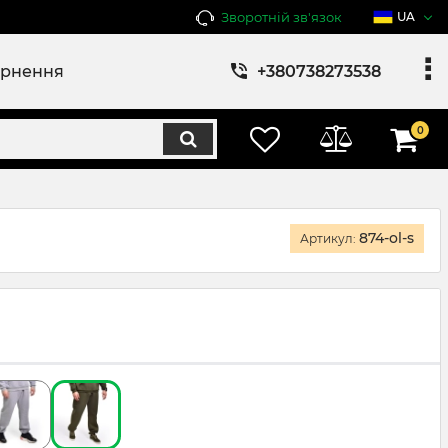
Зворотній зв'язок
UA
ернення
+380738273538
0
874-ol-s
Артикул: