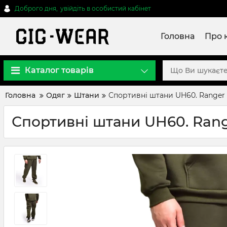
Доброго дня,
увійдіть в особистий кабінет
Головна
Про 
Каталог товарів
Головна
Одяг
Штани
Спортивні штани UH60. Ranger
Спортивні штани UH60. Rang