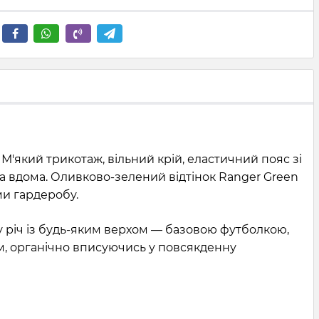
 М'який трикотаж, вільний крій, еластичний пояс зі
ра вдома. Оливково-зелений відтінок Ranger Green
ми гардеробу.
ну річ із будь-яким верхом — базовою футболкою,
м, органічно вписуючись у повсякденну