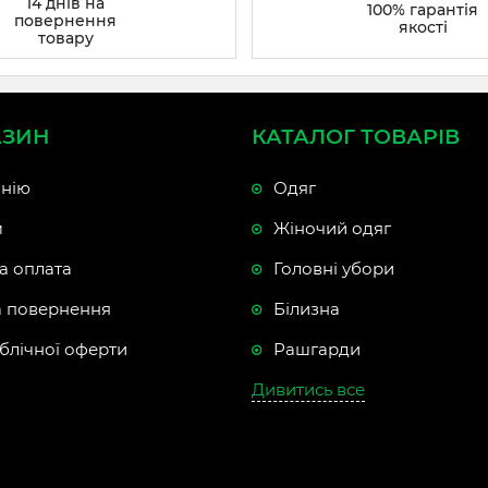
14 днів на
100% гарантія
повернення
якості
товару
АЗИН
КАТАЛОГ ТОВАРІВ
нію
Одяг
м
Жіночий одяг
а оплата
Головні убори
а повернення
Білизна
блічної оферти
Рашгарди
Дивитись все