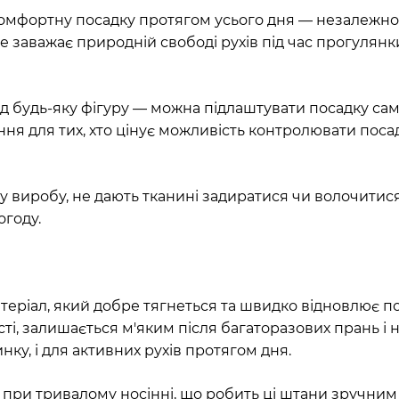
 комфортну посадку протягом усього дня — незалежно 
е заважає природній свободі рухів під час прогулянк
 будь-яку фігуру — можна підлаштувати посадку саме 
ння для тих, хто цінує можливість контролювати посад
виробу, не дають тканині задиратися чи волочитися 
огоду.
еріал, який добре тягнеться та швидко відновлює поч
ті, залишається м'яким після багаторазових прань і н
нку, і для активних рухів протягом дня.
при тривалому носінні, що робить ці штани зручним 