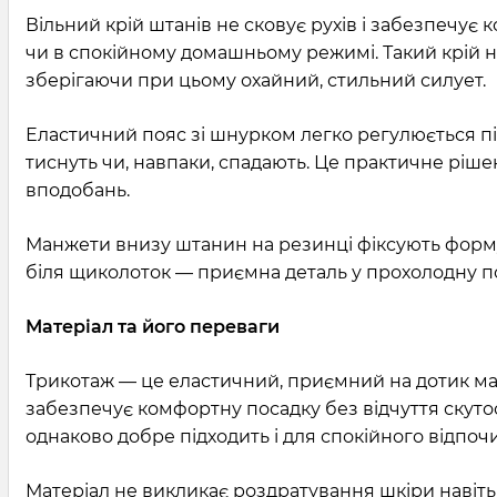
Вільний крій штанів не сковує рухів і забезпечує
чи в спокійному домашньому режимі. Такий крій н
зберігаючи при цьому охайний, стильний силует.
Еластичний пояс зі шнурком легко регулюється під
тиснуть чи, навпаки, спадають. Це практичне ріше
вподобань.
Манжети внизу штанин на резинці фіксують форму 
біля щиколоток — приємна деталь у прохолодну п
Матеріал та його переваги
Трикотаж — це еластичний, приємний на дотик мат
забезпечує комфортну посадку без відчуття скутос
однаково добре підходить і для спокійного відпочи
Матеріал не викликає роздратування шкіри навіть 