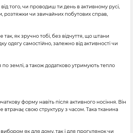
від того, чи проводиш ти день в активному русі,
и, розтяжки чи звичайних побутових справ,
так, як зручно тобі, без відчуття, що штани
ку одягу самостійно, залежно від активності чи
по землі, а також додатково утримують тепло
аткову форму навіть після активного носіння. Він
е втрачає свою структуру з часом. Така тканина
вибором як для дому, так і для прогулянок чи