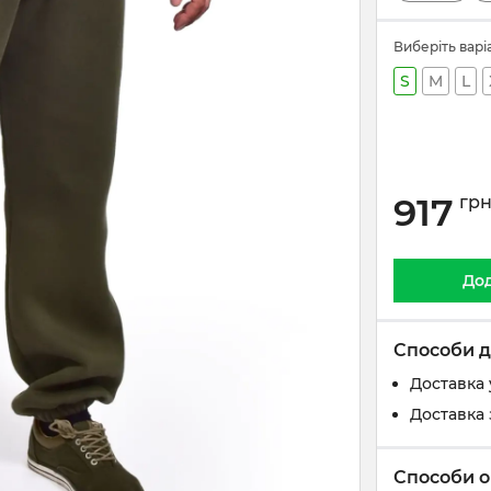
Виберіть варі
S
M
L
917
гр
Дод
Способи д
Доставка 
Доставка 
Способи о