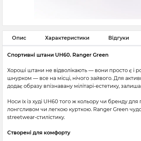
Опис
Характеристики
Відгуки
Спортивні штани UH60. Ranger Green
Хороші штани не відволікають — вони просто є і ро
шнурком — все на місці, нічого зайвого. Для акт
додає образу впізнавану мілітарі-естетику, зали
Носи їх із худі UH60 того ж кольору чи бренду дл
лонгсливом чи легкою курткою. Ranger Green чудо
streetwear-стилістику.
Створені для комфорту