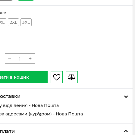
ант:
XL
2XL
3XL
н
−
+
ати в кошик
оставки
у відділення - Нова Пошта
за адресами (кур'єром) - Нова Пошта
плати