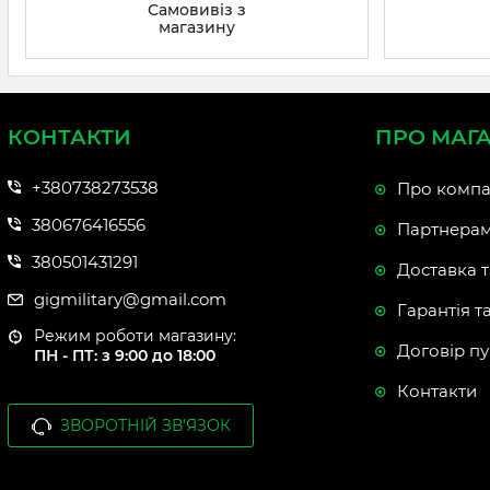
Самовивіз з
магазину
КОНТАКТИ
ПРО МАГ
+380738273538
Про компа
380676416556
Партнера
380501431291
Доставка т
gigmilitary@gmail.com
Гарантія т
Режим роботи магазину:
Договір пу
ПН - ПТ: з 9:00 до 18:00
Контакти
ЗВОРОТНІЙ ЗВ'ЯЗОК