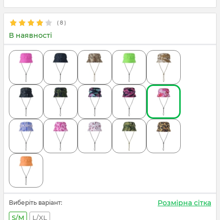
(
8
)
В наявності
Розмірна сітка
Виберіть варіант:
S/M
L/XL