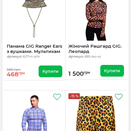
Панама GIG Ranger Ears
Жіночий Рашгард GIG.
з вушками. Мультикам
Леопард
Артикул:
607-m-s/m
Артикул:
885-leo-xs
585 грн
Купити
Купити
1 500
грн
468
грн
-15 %