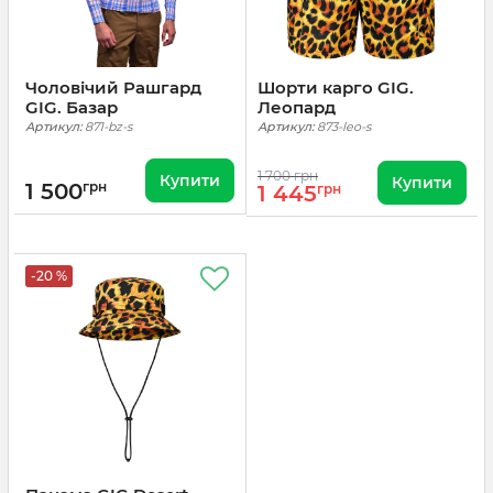
Чоловічий Рашгард
Шорти карго GIG.
GIG. Базар
Леопард
Артикул:
871-bz-s
Артикул:
873-leo-s
1 700 грн
Купити
Купити
1 500
грн
1 445
грн
-20 %