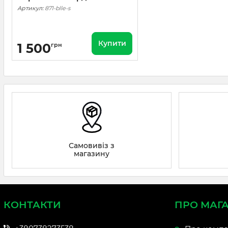
Артикул:
871-blle-s
Купити
1 500
грн
Самовивіз з
магазину
КОНТАКТИ
ПРО МАГ