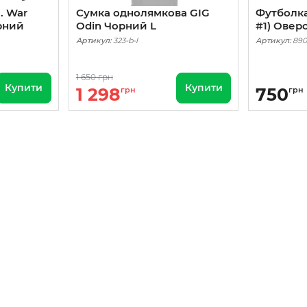
. War
Сумка однолямкова GIG
Футболка
рний
Odin Чорний L
#1) Овер
Артикул:
323-b-l
Артикул:
890
1 650 грн
Купити
Купити
1 298
750
грн
грн