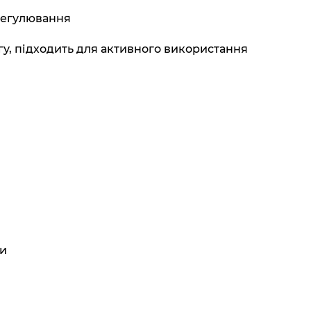
регулювання
огу, підходить для активного використання
ки