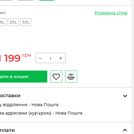
Розмірна сітка
ант:
XL
2XL
3XL
1 199
грн
−
+
ати в кошик
оставки
у відділення - Нова Пошта
за адресами (кур'єром) - Нова Пошта
плати