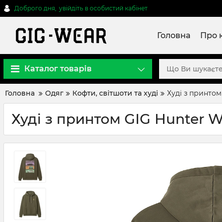
Доброго дня,
увійдіть в особистий кабінет
Головна
Про 
Каталог товарів
Головна
Одяг
Кофти, світшоти та худі
Худі з принтом
Худі з принтом GIG Hunter W