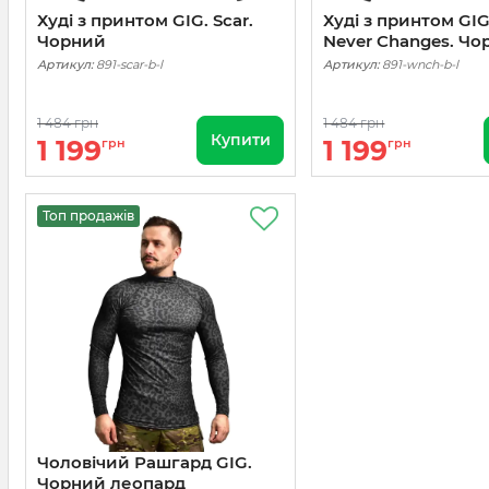
Худі з принтом GIG. Scar.
Худі з принтом GIG
Чорний
Never Changes. Чо
Артикул:
891-scar-b-l
Артикул:
891-wnch-b-l
1 484 грн
1 484 грн
Купити
1 199
1 199
грн
грн
Топ продажів
Чоловічий Рашгард GIG.
Чорний леопард