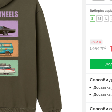
Виберіть варі
S
M
L
-19.2 %
1 484
грн
Дод
Способи д
Доставка 
Доставка 
Способи о