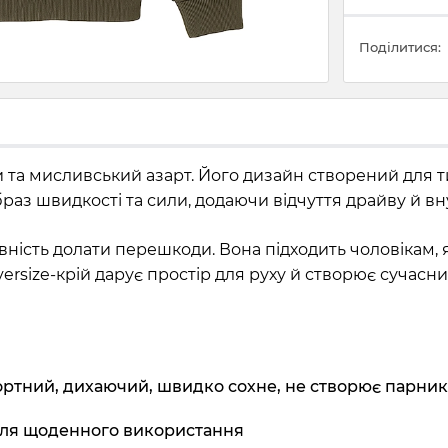
Поділитися:
 та мисливський азарт. Його дизайн створений для ти
аз швидкості та сили, додаючи відчуття драйву й вну
ність долати перешкоди. Вона підходить чоловікам, я
rsize-крій дарує простір для руху й створює сучасний
тний, дихаючий, швидко сохне, не створює парник
 для щоденного використання