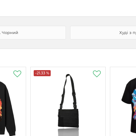
2. Чорний
Худі з 
-21.33 %