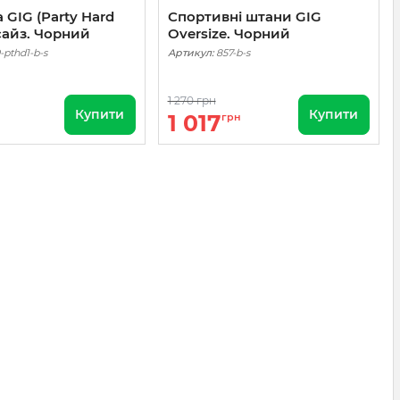
 GIG (Party Hard
Спортивні штани GIG
сайз. Чорний
Oversize. Чорний
-pthd1-b-s
Артикул:
857-b-s
1 270 грн
Купити
Купити
1 017
грн