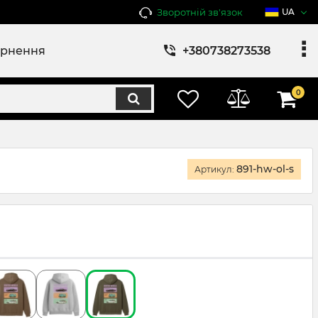
Зворотній зв'язок
UA
ернення
+380738273538
0
891-hw-ol-s
Артикул: