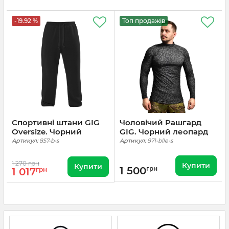
-19.92 %
Топ продажів
Спортивні штани GIG
Чоловічий Рашгард
Oversize. Чорний
GIG. Чорний леопард
Артикул:
857-b-s
Артикул:
871-blle-s
1 270 грн
Купити
Купити
1 500
грн
1 017
грн