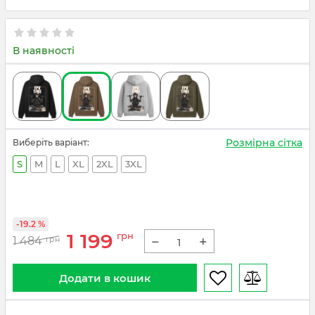
В наявності
Розмірна сітка
Виберіть варіант:
S
M
L
XL
2XL
3XL
-19.2 %
1 199
грн
−
+
1 484
грн
Додати в кошик