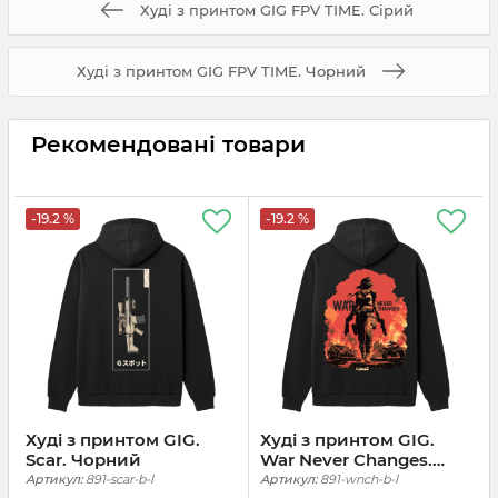
Худі з принтом GIG FPV TIME. Сірий
Худі з принтом GIG FPV TIME. Чорний
Рекомендовані товари
-19.2 %
-19.2 %
Худі з принтом GIG.
Худі з принтом GIG.
Scar. Чорний
War Never Changes.
Чорний
Артикул:
891-scar-b-l
Артикул:
891-wnch-b-l