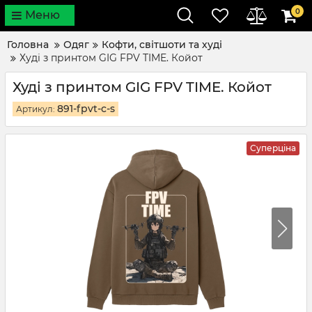
0
Меню
Головна
Одяг
Кофти, світшоти та худі
Худі з принтом GIG FPV TIME. Койот
Худі з принтом GIG FPV TIME. Койот
891-fpvt-c-s
Артикул:
Суперціна