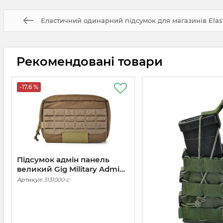
Еластичний одинарний підсумок для магазинів Elast
Рекомендовані товари
-17.6 %
Підсумок адмін панель
великий Gig Military Admin.
Cordura 1000. Койот
Артикул:
3131000-c