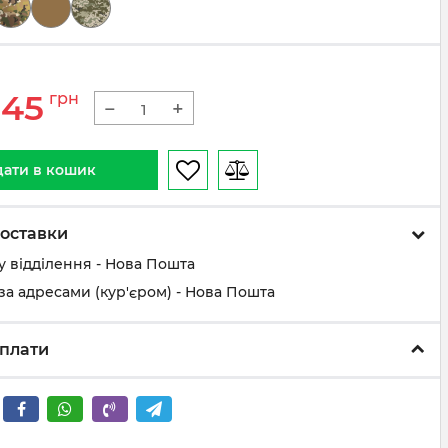
345
грн
−
+
ати в кошик
оставки
у відділення - Нова Пошта
за адресами (кур'єром) - Нова Пошта
плати