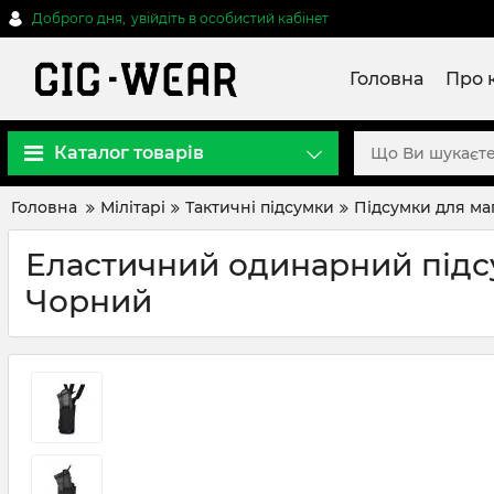
Доброго дня,
увійдіть в особистий кабінет
Головна
Про 
Каталог товарів
Головна
Мілітарі
Тактичні підсумки
Підсумки для ма
Еластичний одинарний підсум
Чорний