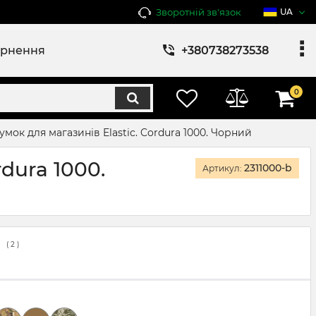
Зворотній зв'язок
UA
ернення
+380738273538
0
ок для магазинів Elastic. Cordura 1000. Чорний
dura 1000.
2311000-b
Артикул:
(
2
)