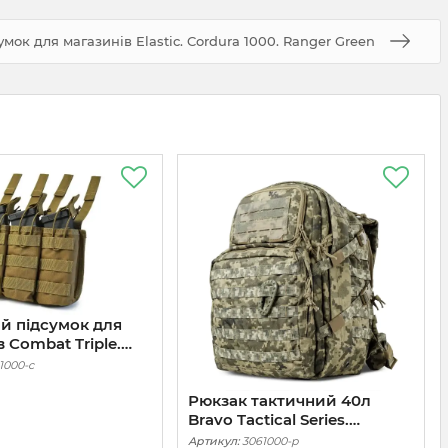
ок для магазинів Elastic. Cordura 1000. Ranger Green
й підсумок для
 Combat Triple.
1000. Койот
1000-c
Рюкзак тактичний 40л
Bravo Tactical Series.
Піксель
Артикул:
3061000-p