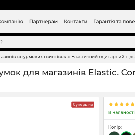
компанію
Партнерам
Контакти
Гарантія та пов
газинів штурмових гвинтівок
Еластичний одинарний підсум
ок для магазинів Elastic. Cor
Суперціна
В наявності
Колір: