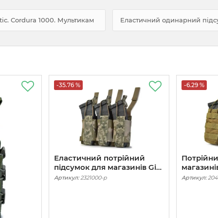
ic. Cordura 1000. Мультикам
Еластичний одинарний підсум
-35.76 %
-6.29 %
Еластичний потрійний
Потрійни
підсумок для магазинів Gig
магазинів
Military Elastic Triple. Cordura
Cordura 
Артикул:
2321000-p
Артикул:
204
1000. Піксель (mm14)